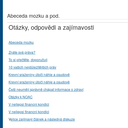
Abeceda mozku a pod.
Otázky, odpovědi a zajímavosti
Abeceda mozku
Znáte svá práva?
To si přečtěte, doporučuji
10 vašich nejdůležitějších práv
Krevní sraženiny útočí náhle a osudově
Krevní sraženiny útočí náhle a osudově
Češi neumějí správně chápat informace o zdraví
Otázky k NOAC
V nejlepsi financni kondici
V nejlepsi financni kondici
V
elice zajímavý článek a následná diskuze