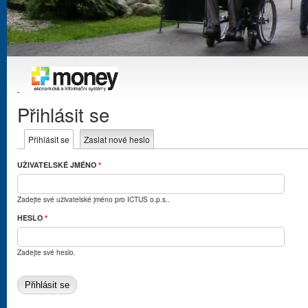
Přihlásit se
Hlavní záložky
Přihlásit se
(aktivní záložka)
Zaslat nové heslo
UŽIVATELSKÉ JMÉNO
*
Zadejte své uživatelské jméno pro ICTUS o.p.s..
HESLO
*
Zadejte své heslo.