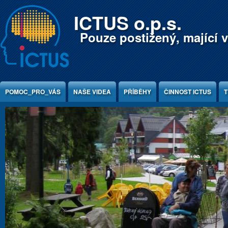
Jump to Content
ICTUS o.p.s.
Pouze postižený, mající v
POMOC_PRO_VÁS
NAŠE VIDEA
PŘÍBĚHY
ČINNOST ICTUS
T