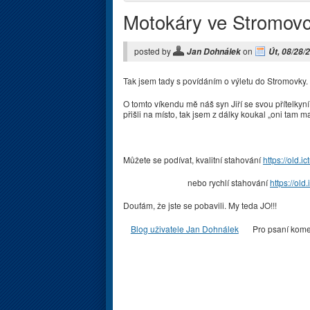
Motokáry ve Stromov
posted by
on
Jan Dohnálek
Út, 08/28/
Tak jsem tady s povídáním o výletu do Stromovky. Te
O tomto víkendu mě náš syn Jiří se svou přítelkyn
přišli na místo, tak jsem z dálky koukal „oni tam m
Můžete se podívat, kvalitní stahování
https://old.
nebo rychlí stahování
https://ol
Doufám, že jste se pobavili. My teda JO!!!
Blog uživatele Jan Dohnálek
Pro psaní kom