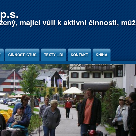
p.s.
ený, mající vůli k aktivní činnosti, mů
Y
ČINNOST ICTUS
TEXTY LIDÍ
KONTAKT
KNIHA