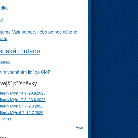
edka
ud
ujeme Vaší pomoc, nebo pomoc někoho,
náte
enská mutace
tismus
ím vnímáním lidí po CMP
vější příspěvky
lerův Mlýn 14.9.-20.9.2025
lerův Mlýn 17.8.-23.8.2025
lerův Mlýn 27.7.-2.8.2025
lerův Mlýn 6.7.-12.7.2025
 Honza
Více
ání