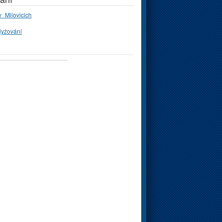
_Milovicich
lyžování