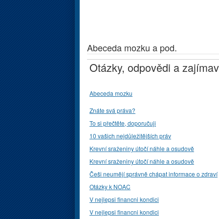
Abeceda mozku a pod.
Otázky, odpovědi a zajímav
Abeceda mozku
Znáte svá práva?
To si přečtěte, doporučuji
10 vašich nejdůležitějších práv
Krevní sraženiny útočí náhle a osudově
Krevní sraženiny útočí náhle a osudově
Češi neumějí správně chápat informace o zdraví
Otázky k NOAC
V nejlepsi financni kondici
V nejlepsi financni kondici