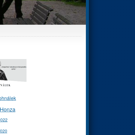
ohnálek
 Honza
2022
2020