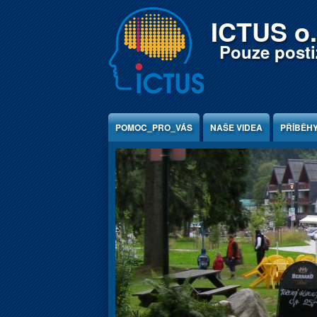
Jump to Content
ICTUS o.
Pouze postiž
POMOC_PRO_VÁS
NAŠE VIDEA
PŘÍBĚH