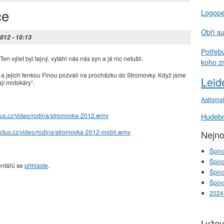
ce
Logop
Obří s
2012 - 10:13
Potřeb
n výlet byl tajný, vytáhl nás nás syn a já nic netušil.
koho z
í a jejich fenkou Finou pozvali na procházku do Stromovky. Když jsme
Leid
ají motokáry“.
Astigma
ictus.cz/video/rodina/stromovka-2012.wmv
Hudebn
d.ictus.cz/video/rodina/stromovka-2012-mobil.wmv
Nejno
Špind
Špind
entářů se
přihlaste
.
Špind
Špind
2024
Lyžov