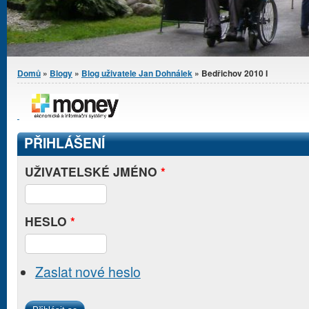
Jste zde
Domů
»
Blogy
»
Blog uživatele Jan Dohnálek
» Bedřichov 2010 I
PŘIHLÁŠENÍ
UŽIVATELSKÉ JMÉNO
*
HESLO
*
Zaslat nové heslo