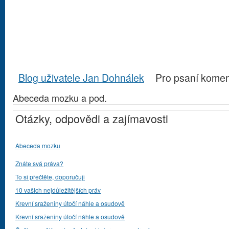
Blog uživatele Jan Dohnálek
Pro psaní kome
Abeceda mozku a pod.
Otázky, odpovědi a zajímavosti
Abeceda mozku
Znáte svá práva?
To si přečtěte, doporučuji
10 vašich nejdůležitějších práv
Krevní sraženiny útočí náhle a osudově
Krevní sraženiny útočí náhle a osudově