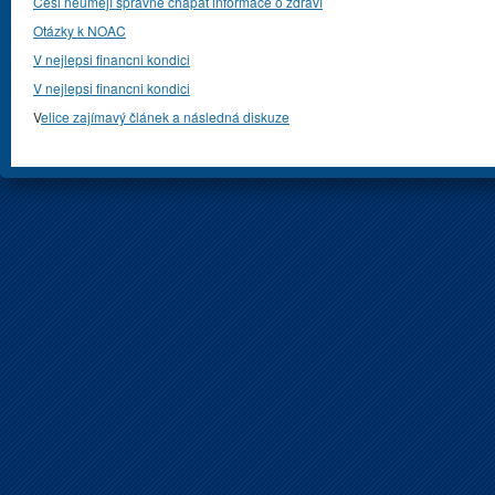
Češi neumějí správně chápat informace o zdraví
Otázky k NOAC
V nejlepsi financni kondici
V nejlepsi financni kondici
V
elice zajímavý článek a následná diskuze