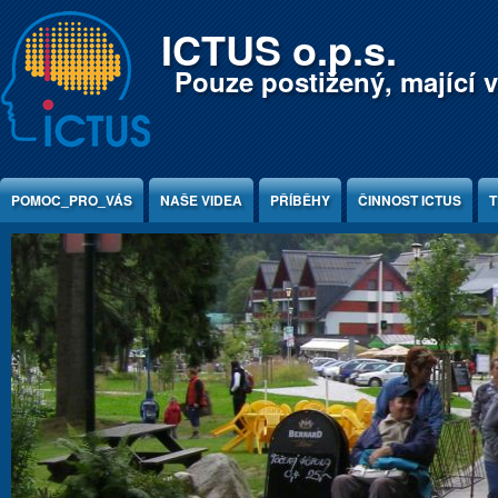
Jump to Content
ICTUS o.p.s.
Pouze postižený, mající v
POMOC_PRO_VÁS
NAŠE VIDEA
PŘÍBĚHY
ČINNOST ICTUS
T