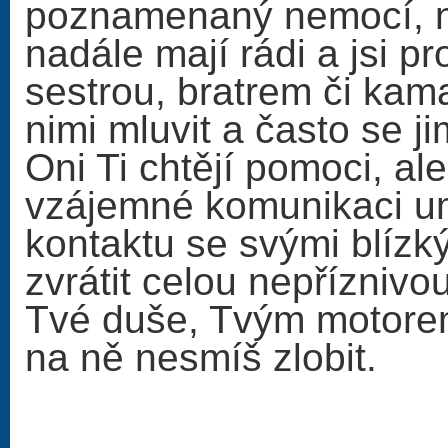
poznamenaný nemocí, ni
nadále mají rádi a jsi p
sestrou, bratrem či kam
nimi mluvit a často se j
Oni Ti chtějí pomoci, al
vzájemné komunikaci um
kontaktu se svými blíz
zvrátit celou nepřízniv
Tvé duše, Tvým motorem
na ně nesmíš zlobit.