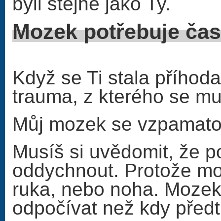
byli stejně jako Ty.
Mozek po
Když se Ti stala příhoda
trauma, z kterého se m
Můj mozek se vzpamatov
Musíš si uvědomit, že 
oddychnout. Protože moz
ruka, nebo noha. Moze
odpočívat než kdy předt