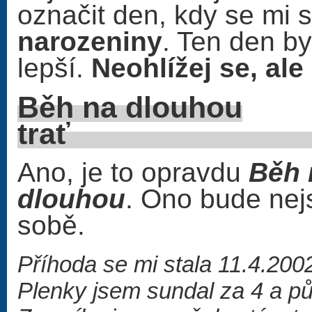
označit den, kdy se mi s
narozeniny
. Ten den by
lepší.
Neohlížej se, ale
Běh na dlouhou
tr
Ano, je to opravdu
Běh 
dlouhou
. Ono bude nej
sobě.
Příhoda se mi stala 11.4.200
Plenky jsem sundal za 4 a pů