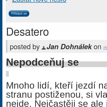
Desatero
posted by
on
Jan Dohnálek
Nepod
Mnoho lidí, kteří jezdí n
stranu postiženou, si vl
nejde. Nejčastěji se al