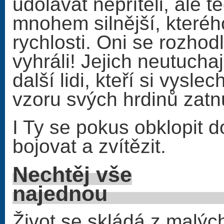
udolávat nepříteli, ale t
mnohem silnější, kteréh
rychlosti. Oni se rozhodl
vyhráli! Jejich neutuchaj
další lidi, kteří si vysl
vzoru svých hrdinů zatn
I Ty se pokus obklopit d
bojovat a zvítězit.
Nechtěj vše
naje
Život se skládá z malých