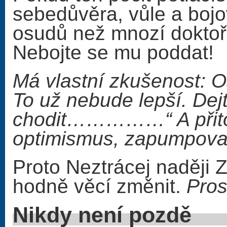
sebedůvěra, vůle a bojo
osudů než mnozí doktoři
Nebojte se mu poddat!
Má vlastní zkušenost: Os
To už nebude lepší. Dej
chodit……………“ A přitom
optimismus, zapumpovat 
Proto Neztrácej naději 
hodně věcí změnit.
Pros
Nikdy n