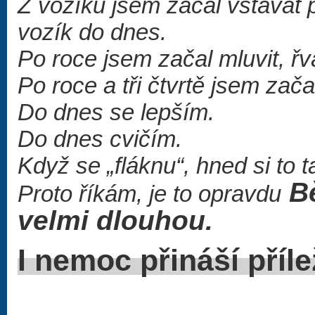
Z vozíku jsem začal vstávat p
vozík do dnes.
Po roce jsem začal mluvit, řv
Po roce a tři čtvrtě jsem začal
Do dnes se lepším.
Do dnes cvičím.
Když se „fláknu“, hned si to t
Bě
Proto říkám, je to opravdu
velmi dlouhou.
I nemoc přin