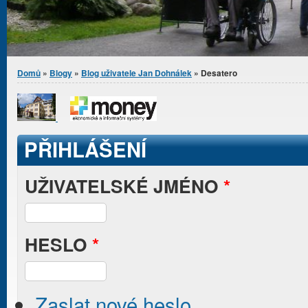
Jste zde
Domů
»
Blogy
»
Blog uživatele Jan Dohnálek
» Desatero
PŘIHLÁŠENÍ
UŽIVATELSKÉ JMÉNO
*
HESLO
*
Zaslat nové heslo