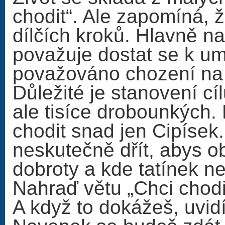
chodit“. Ale zapomíná,
dílčích kroků. Hlavně n
považuje dostat se k um
považováno chození na 
Důležité je stanovení cíl
ale tisíce drobounkých.
chodit snad jen Cipísek.
neskutečně dřít, abys 
dobroty a kde tatínek 
Nahraď větu „Chci chodit
A když to dokážeš, uvidí