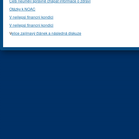
Češi neumějí správně chápat informace o zdraví
Otázky k NOAC
V nejlepsi financni kondici
V nejlepsi financni kondici
V
elice zajímavý článek a následná diskuze