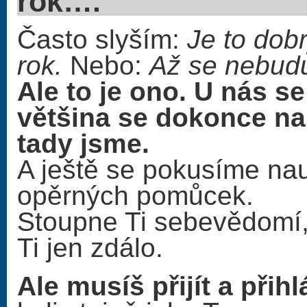
rok…
Často slyším:
Je to dobr
rok.
Nebo:
Až se nebudu
Ale to je ono. U nás s
většina se dokonce na
tady jsme.
A ještě se pokusíme nau
opěrných pomůcek.
Stoupne Ti sebevědomí, 
Ti jen zdálo.
Ale musíš přijít a přihl