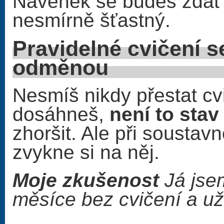
Navenek se budeš zdát 
nesmírně šťastný.
Pravidelné cvičení s
odměno
Nesmíš nikdy přestat cv
dosáhneš,
není to stav
zhoršit. Ale při soustav
zvykne si na něj.
Moje zkušenost
Já jsem
měsíce bez cvičení a už