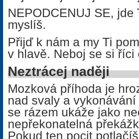
NEPODCENUJ SE, jde Ti
myslíš.
Přijď k nám a my Ti pom
v hlavě. Neboj se si říc
Neztrá
Mozková příhoda je hroz
nad svaly a vykonávání
se rázem ukáže jako ne
nepřekonatelná překážka
Pokud ten pocit potlačí