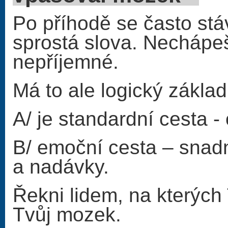
Po příhodě se často stáv
sprostá slova. Nechápeš,
nepříjemné.
Má to ale logický zákla
A/ je standardní cesta -
B/ emoční cesta – snadn
a nadávky.
Řekni lidem, na kterých 
Tvůj mozek.