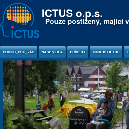
Jump to Content
ICTUS o.p.s.
Pouze postižený, mající v
POMOC_PRO_VÁS
NAŠE VIDEA
PŘÍBĚHY
ČINNOST ICTUS
T