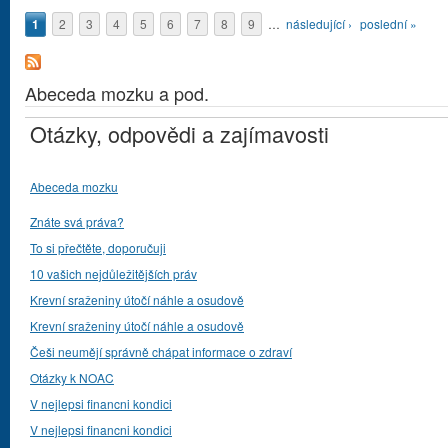
Stránky
1
2
3
4
5
6
7
8
9
…
následující ›
poslední »
Abeceda mozku a pod.
Otázky, odpovědi a zajímavosti
Abeceda mozku
Znáte svá práva?
To si přečtěte, doporučuji
10 vašich nejdůležitějších práv
Krevní sraženiny útočí náhle a osudově
Krevní sraženiny útočí náhle a osudově
Češi neumějí správně chápat informace o zdraví
Otázky k NOAC
V nejlepsi financni kondici
V nejlepsi financni kondici