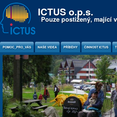
Jump to Content
ICTUS o.p.s.
Pouze postižený, mající v
POMOC_PRO_VÁS
NAŠE VIDEA
PŘÍBĚHY
ČINNOST ICTUS
T