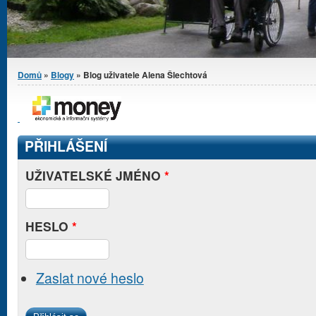
Jste zde
Domů
»
Blogy
» Blog uživatele Alena Šlechtová
PŘIHLÁŠENÍ
UŽIVATELSKÉ JMÉNO
*
HESLO
*
Zaslat nové heslo