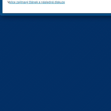
V
elice zajímavý článek a následná diskuze