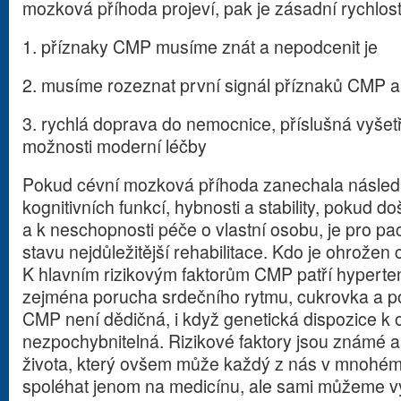
mozková příhoda projeví, pak je zásadní rychlost
1. příznaky CMP musíme znát a nepodcenit je
2. musíme rozeznat první signál příznaků CMP 
3. rychlá doprava do nemocnice, příslušná vyšet
možnosti moderní léčby
Pokud cévní mozková příhoda zanechala následk
kognitivních funkcí, hybnosti a stability, pokud d
a k neschopnosti péče o vlastní osobu, je pro paci
stavu nejdůležitější rehabilitace. Kdo je ohrože
K hlavním rizikovým faktorům CMP patří hypert
zejména porucha srdečního rytmu, cukrovka a po
CMP není dědičná, i když genetická dispozice k
nezpochybnitelná. Rizikové faktory jsou známé a
života, který ovšem může každý z nás v mnohém o
spoléhat jenom na medicínu, ale sami můžeme v