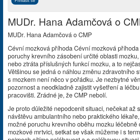
MUDr. Hana Adamčová o CM
MUDr. Hana Adamčová o CMP
Cévní mozková příhoda Cévní mozková příhoda
poruchy krevního zásobení určité oblasti mozku
nebo ztráta příslušných funkcí mozku, a to nejčast
Většinou se jedná o náhlou změnu zdravotního sta
s mozkem není něco v pořádku. Je nezbytné věn
pozornost a neodkladně zajistit vyšetření a léčb
pracovišti. Zrádné je, že CMP nebolí.
Je proto důležité nepodcenit situaci, nečekat až 
návštěvu ambulantního nebo praktického lékaře,
možné poruchu krevního oběhu mozku léčebně ov
mozkové mrtvici, setkat se však můžeme i s term
pojmech cítíme naléhavost a o naléhavou situaci