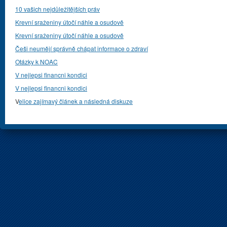
10 vašich nejdůležitějších práv
Krevní sraženiny útočí náhle a osudově
Krevní sraženiny útočí náhle a osudově
Češi neumějí správně chápat informace o zdraví
Otázky k NOAC
V nejlepsi financni kondici
V nejlepsi financni kondici
V
elice zajímavý článek a následná diskuze