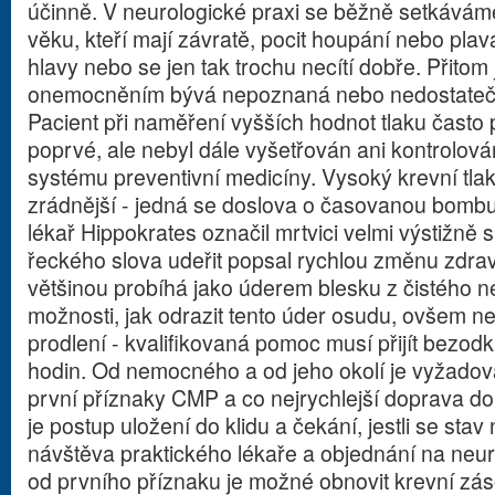
účinně. V neurologické praxi se běžně setkáváme
věku, kteří mají závratě, pocit houpání nebo plavá
hlavy nebo se jen tak trochu necítí dobře. Přitom 
onemocněním bývá nepoznaná nebo nedostatečn
Pacient při naměření vyšších hodnot tlaku často p
poprvé, ale nebyl dále vyšetřován ani kontrolová
systému preventivní medicíny. Vysoký krevní tlak
zrádnější - jedná se doslova o časovanou bombu
lékař Hippokrates označil mrtvici velmi výstižně
řeckého slova udeřit popsal rychlou změnu zdrav
většinou probíhá jako úderem blesku z čistého 
možnosti, jak odrazit tento úder osudu, ovšem n
prodlení - kvalifikovaná pomoc musí přijít bezo
hodin. Od nemocného a od jeho okolí je vyžado
první příznaky CMP a co nejrychlejší doprava d
je postup uložení do klidu a čekání, jestli se sta
návštěva praktického lékaře a objednání na neuro
od prvního příznaku je možné obnovit krevní zás