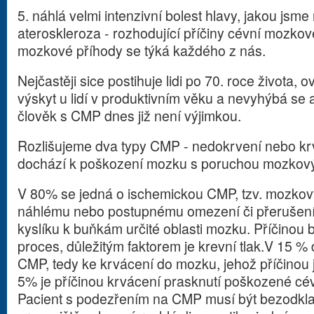
5. náhlá velmi intenzivní bolest hlavy, jakou jsm
ateroskleroza - rozhodující příčiny cévní mozkov
mozkové příhody se týká každého z nás.
Nejčastěji sice postihuje lidi po 70. roce života, o
výskyt u lidí v produktivním věku a nevyhýbá se 
člověk s CMP dnes již není výjimkou.
Rozlišujeme dva typy CMP - nedokrvení nebo kr
dochází k poškození mozku s poruchou mozkový
V 80% se jedná o ischemickou CMP, tzv. mozkový 
náhlému nebo postupnému omezení či přerušení p
kyslíku k buňkám určité oblasti mozku. Příčinou 
proces, důležitým faktorem je krevní tlak.V 15 
CMP, tedy ke krvácení do mozku, jehož příčinou j
5% je příčinou krvácení prasknutí poškozené cév
Pacient s podezřením na CMP musí být bezodk