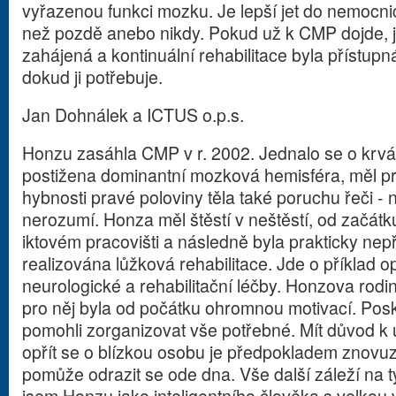
vyřazenou funkci mozku. Je lepší jet do nemocni
než pozdě anebo nikdy. Pokud už k CMP dojde, 
zahájená a kontinuální rehabilitace byla přístup
dokud ji potřebuje.
Jan Dohnálek a ICTUS o.p.s.
Honzu zasáhla CMP v r. 2002. Jednalo se o krvá
postižena dominantní mozková hemisféra, měl p
hybnosti pravé poloviny těla také poruchu řeči - 
nerozumí. Honza měl štěstí v neštěstí, od začátku
iktovém pracovišti a následně byla prakticky nep
realizována lůžková rehabilitace. Jde o příklad
neurologické a rehabilitační léčby. Honzova rodi
pro něj byla od počátku ohromnou motivací. Pos
pomohli zorganizovat vše potřebné. Mít důvod k
opřít se o blízkou osobu je předpokladem znovu
pomůže odrazit se ode dna. Vše další záleží na 