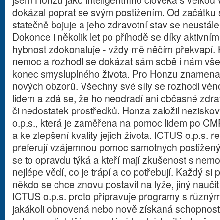
jsem Honzu jako inteligentního člověka s velkou vn
dokázal poprat se svým postižením. Od začátku
statečně bojuje a jeho zdravotní stav se neustál
Dokonce i několik let po příhodě se díky aktivnímu
hybnost zdokonaluje - vždy mě něčím překvapí. 
nemoc a rozhodl se dokázat sám sobě i nám vš
konec smysluplného života. Pro Honzu znamena
nových obzorů. Všechny své síly se rozhodl vě
lidem a zdá se, že ho neodradí ani občasné zdrav
či nedostatek prostředků. Honza založil nezisko
o.p.s., která je zaměřena na pomoc lidem po CMP
a ke zlepšení kvality jejich života. ICTUS o.p.s. r
preferují vzájemnou pomoc samotných postižených
se to opravdu týká a kteří mají zkušenost s nemoc
nejlépe vědí, co je trápí a co potřebují. Každý s
někdo se chce znovu postavit na lyže, jiný nauči
ICTUS o.p.s. proto připravuje programy s různými 
jakákoli obnovená nebo nově získaná schopnost