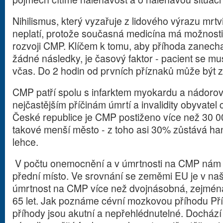
Nihilismus, který vyzařuje z lidového výrazu mrtv
neplatí, protože současná medicína má možnosti,
rozvoji CMP. Klíčem k tomu, aby příhoda zanech
žádné následky, je časový faktor - pacient se m
včas. Do 2 hodin od prvních příznaků může být 
CMP patří spolu s infarktem myokardu a nádor
nejčastějším příčinám úmrtí a invalidity obyvatel 
České republice je CMP postiženo více než 30 00
takové menší město - z toho asi 30% zůstává h
lehce.
V počtu onemocnění a v úmrtnosti na CMP nám v 
přední místo. Ve srovnání se zeměmi EU je v naší
úmrtnost na CMP více než dvojnásobná, zejmén
65 let. Jak poznáme cévní mozkovou příhodu Př
příhody jsou akutní a nepřehlédnutelné. Docház