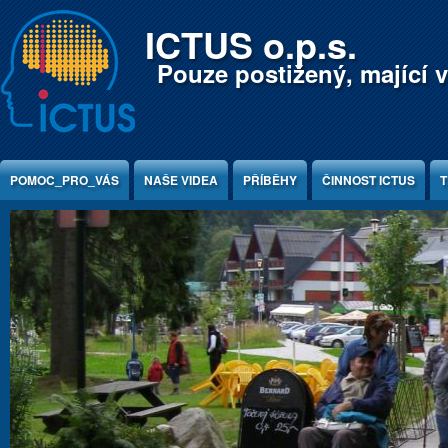
Jump to Content
ICTUS o.p.s.
Pouze postižený, mající v
POMOC_PRO_VÁS
NAŠE VIDEA
PŘÍBĚHY
ČINNOST ICTUS
T