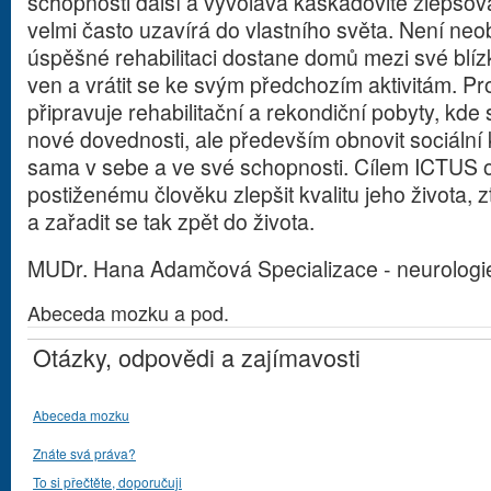
schopnosti další a vyvolává kaskádovité zlepšov
velmi často uzavírá do vlastního světa. Není neo
úspěšné rehabilitaci dostane domů mezi své blí
ven a vrátit se ke svým předchozím aktivitám. Pro
připravuje rehabilitační a rekondiční pobyty, kd
nové dovednosti, ale především obnovit sociální k
sama v sebe a ve své schopnosti. Cílem ICTUS o
postiženému člověku zlepšit kvalitu jeho života, z
a zařadit se tak zpět do života.
MUDr. Hana Adamčová Specializace - neurologie 
Abeceda mozku a pod.
Otázky, odpovědi a zajímavosti
Abeceda mozku
Znáte svá práva?
To si přečtěte, doporučuji