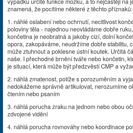
výpadku určité funkce mozku, a to nejčastěji na j
znamená, že pocítíme některé z těchto příznaků:
1. náhlé oslabení nebo ochrnutí, necitlivost konč
poloviny těla - najednou neovládáme dobře ruku,
končetina je neobratná a jakoby cizí, dolní končet
opora, zakopáváme, neudržíme dobře stabilitu, c
může ztuhnout a poklesne ústní koutek. Určitá čá
naše. I přechodné brnění tváře nebo končetin, kt
je situací, která může být předzvěstí CMP a vyž
2. náhlá zmatenost, potíže s porozuměním a vyj
nedokážeme správně artikulovat, nerozumíme ok
čtením nebo psaním
3. náhlá porucha zraku na jednom nebo obou očí
zdvojené vidění
4. náhlá porucha rovnováhy nebo koordinace p