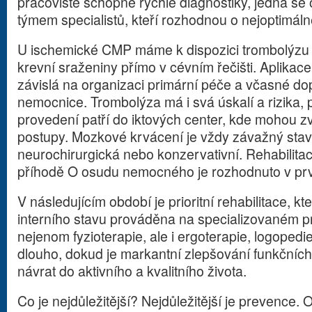
pracoviště schopné rychlé diagnostiky, jedná se o
týmem specialistů, kteří rozhodnou o nejoptimál
U ischemické CMP máme k dispozici trombolýzu 
krevní sraženiny přímo v cévním řečišti. Aplikace
závislá na organizaci primární péče a včasné 
nemocnice. Trombolýza má i svá úskalí a rizika, pr
provedení patří do iktových center, kde mohou zvo
postupy. Mozkové krvácení je vždy závažný stav,
neurochirurgická nebo konzervativní. Rehabilit
příhodě O osudu nemocného je rozhodnuto v pr
V následujícím období je prioritní rehabilitace, kt
interního stavu prováděna na specializovaném pr
nejenom fyzioterapie, ale i ergoterapie, logopedie
dlouho, dokud je markantní zlepšování funkčních
návrat do aktivního a kvalitního života.
Co je nejdůležitější? Nejdůležitější je prevence