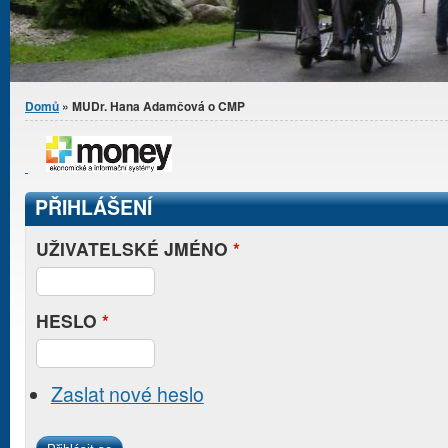
Jste zde
Domů
» MUDr. Hana Adamčová o CMP
PŘIHLÁŠENÍ
UŽIVATELSKÉ JMÉNO
*
HESLO
*
Zaslat nové heslo