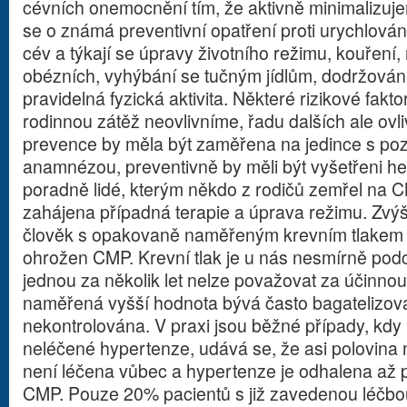
cévních onemocnění tím, že aktivně minimalizuje
se o známá preventivní opatření proti urychlová
cév a týkají se úpravy životního režimu, kouření
obézních, vyhýbání se tučným jídlům, dodržování
pravidelná fyzická aktivita. Některé rizikové fakt
rodinnou zátěž neovlivníme, řadu dalších ale ovl
prevence by měla být zaměřena na jedince s pozi
anamnézou, preventivně by měli být vyšetřeni he
poradně lidé, kterým někdo z rodičů zemřel na 
zahájena případná terapie a úprava režimu. Zvýš
člověk s opakovaně naměřeným krevním tlakem 
ohrožen CMP. Krevní tlak je u nás nesmírně pod
jednou za několik let nelze považovat za účinno
naměřená vyšší hodnota bývá často bagatelizová
nekontrolována. V praxi jsou běžné případy, kd
neléčené hypertenze, udává se, že asi polovina
není léčena vůbec a hypertenze je odhalena až p
CMP. Pouze 20% pacientů s již zavedenou léčbo