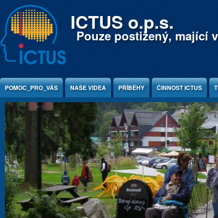
Jump to Content
ICTUS o.p.s.
Pouze postižený, mající v
POMOC_PRO_VÁS
NAŠE VIDEA
PŘÍBĚHY
ČINNOST ICTUS
T