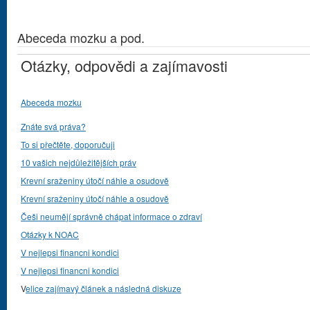
Abeceda mozku a pod.
Otázky, odpovědi a zajímavosti
Abeceda mozku
Znáte svá práva?
To si přečtěte, doporučuji
10 vašich nejdůležitějších práv
Krevní sraženiny útočí náhle a osudově
Krevní sraženiny útočí náhle a osudově
Češi neumějí správně chápat informace o zdraví
Otázky k NOAC
V nejlepsi financni kondici
V nejlepsi financni kondici
V
elice zajímavý článek a následná diskuze