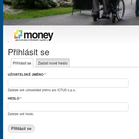
Přihlásit se
Hlavní záložky
Přihlásit se
(aktivní záložka)
Zaslat nové heslo
UŽIVATELSKÉ JMÉNO
*
Zadejte své uživatelské jméno pro ICTUS o.p.s..
HESLO
*
Zadejte své heslo.